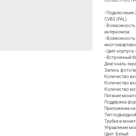
ОСОБЕННОСТИ
- Подключение 
CVBS (PAL)
- Возможность 
интеркомом.
- Возможность 
многоквартирн
- Цвет корпуса:
- Встроенный б
Диагональ экр
Запись фото/ви
Количество вхо
Количество вхо
Количество мон
Питание монит
Поддержка фор
Приложение на
Тип подъездной
Трубка в монит
Управление мо
Цвет: Белый