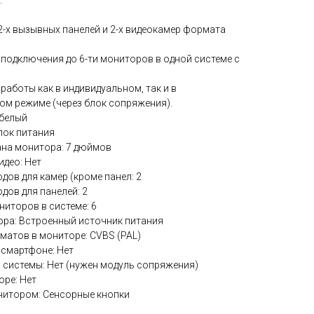
:
2-х вызывных панелей и 2-х видеокамер формата
подключения до 6-ти мониторов в одной системе с
работы как в индивидуальном, так и в
ом режиме (через блок сопряжения).
 белый
лок питания
ана монитора: 7 дюймов
део: Нет
дов для камер (кроме панел: 2
дов для панелей: 2
иторов в системе: 6
ора: Встроенный источник питания
матов в мониторе: CVBS (PAL)
 смартфоне: Нет
 системы: Нет (нужен модуль сопряжения)
оре: Нет
нитором: Сенсорные кнопки