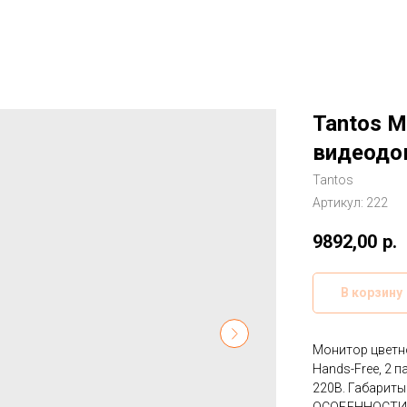
Tantos M
видеодо
Tantos
Артикул:
222
9892,00
р.
В корзину
Монитор цветно
Hands-Free, 2 п
220В. Габариты