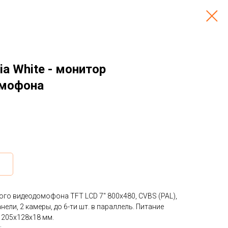
ia White - монитор
мофона
го видеодомофона TFT LCD 7" 800x480, CVBS (PAL),
анели, 2 камеры, до 6-ти шт. в параллель. Питание
 205х128х18 мм.