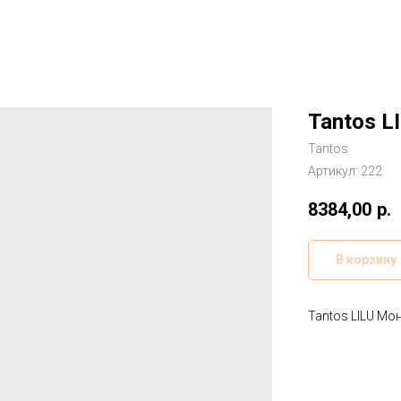
Tantos 
Tantos
Артикул:
222
8384,00
р.
В корзину
Tantos LILU М