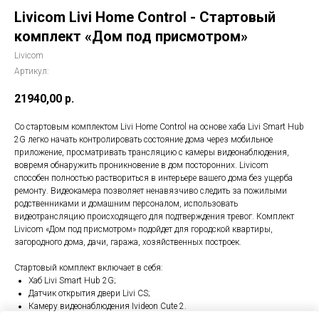
Livicom Livi Home Control - Стартовый
комплект «Дом под присмотром»
Livicom
Артикул:
21940,00
р.
Со стартовым комплектом Livi Home Control на основе хаба Livi Smart Hub
2G легко начать контролировать состояние дома через мобильное
приложение, просматривать трансляцию с камеры видеонаблюдения,
вовремя обнаружить проникновение в дом посторонних. Livicom
способен полностью раствориться в интерьере вашего дома без ущерба
ремонту. Видеокамера позволяет ненавязчиво следить за пожилыми
родственниками и домашним персоналом, использовать
видеотрансляцию происходящего для подтверждения тревог. Комплект
Livicom «Дом под присмотром» подойдет для городской квартиры,
загородного дома, дачи, гаража, хозяйственных построек.
Стартовый комплект включает в себя:
Х
аб Livi Smart Hub 2G
;
Д
атчик открытия двери Livi CS
;
К
амеру видеонаблюдения Ivideon Cute 2
.