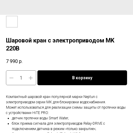
Шаровой кран с электроприводом MK
220В
7 990
р.
В корзину
Компактный шаровой кран популярной марки Neptun с
электроприводом серии МК для блокировки водоснабжения.
Может использоваться для реализации схемы защиты от протечки воды
с устройствами HiTE PRO:
датчик протечки воды Smart Water;
блок приема сигнала для электроприводов Relay-DRIVE с
подключением датчика в режим «только закрытие»;