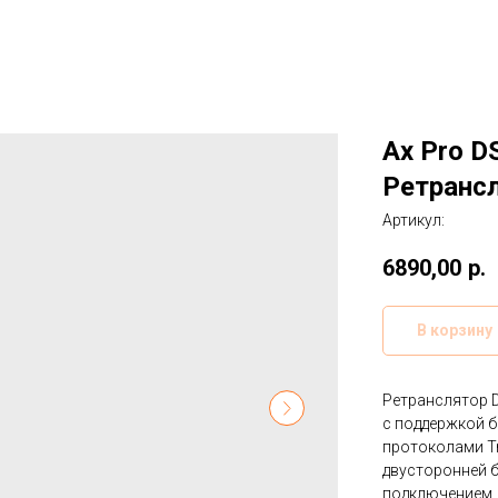
Ax Pro D
Ретранс
Артикул:
6890,00
р.
В корзину
Ретранслятор 
с поддержкой 
протоколами Tr
двусторонней 
подключением. 