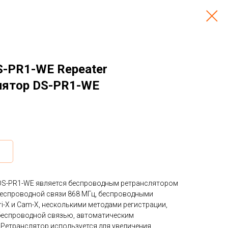
S-PR1-WE Repeater
лятор DS-PR1-WE
DS-PR1-WE является беспроводным ретранслятором
беспроводной связи 868 МГц, беспроводными
i-X и Cam-X, несколькими методами регистрации,
беспроводной связью, автоматическим
Ретранслятор используется для увеличения